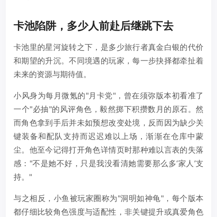
卡池陷阱，多少人前赴后继跳下去
卡池里的星河旋转之下，是多少旅行者真金白银的代价
和期望的升沉。不同境遇的玩家，每一步抉择都牵扯着
未来的资源与期待值。
小风身为每月微氪的"月卡党"，曾在须弥版本初看准了
一个"必抽"的风评角色，毅然掷下积攒数月的原石。然
而角色拿到手后并未如预想改变处境，反而因为缺少关
键装备和配队支持而迟迟难以上场，渐渐在仓库中蒙
尘。他至今记得打开角色详情页时那种难以言表的失落
感："不是她不好，只是我没看清她需要那么多‘家人’支
持。"
与之相反，小鱼被玩家圈称为"洞明如神龟"，每个版本
都仔细比较角色强度与适配性，非关键提升或真爱角色