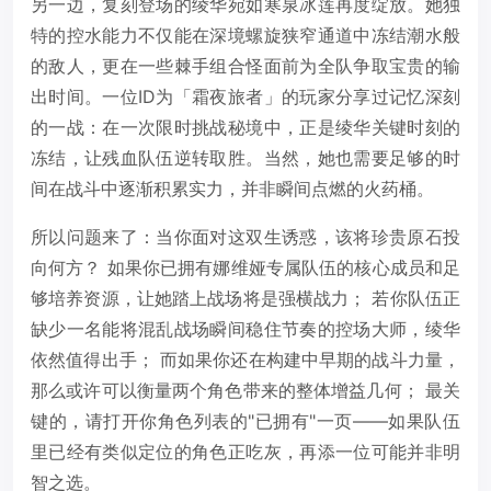
另一边，复刻登场的绫华宛如寒泉冰莲再度绽放。她独
特的控水能力不仅能在深境螺旋狭窄通道中冻结潮水般
的敌人，更在一些棘手组合怪面前为全队争取宝贵的输
出时间。一位ID为「霜夜旅者」的玩家分享过记忆深刻
的一战：在一次限时挑战秘境中，正是绫华关键时刻的
冻结，让残血队伍逆转取胜。当然，她也需要足够的时
间在战斗中逐渐积累实力，并非瞬间点燃的火药桶。
所以问题来了：当你面对这双生诱惑，该将珍贵原石投
向何方？ 如果你已拥有娜维娅专属队伍的核心成员和足
够培养资源，让她踏上战场将是强横战力； 若你队伍正
缺少一名能将混乱战场瞬间稳住节奏的控场大师，绫华
依然值得出手； 而如果你还在构建中早期的战斗力量，
那么或许可以衡量两个角色带来的整体增益几何； 最关
键的，请打开你角色列表的"已拥有"一页——如果队伍
里已经有类似定位的角色正吃灰，再添一位可能并非明
智之选。