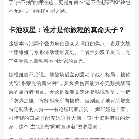
于"抽不抽"的押注题，更是如何在"忍不住想要"和"钱包
不允许"之间寻找可能之路。
卡池双星：谁才是你旅程的真命天子？
这版本卡池两个强力角色是众人瞩目的焦点：岩系女战
士娜维娅与水系辅助绫华复刻。二者恰如双子星辰，光
芒各异却又牵动着不同玩家的目光。
娜维娅自不必说。她登场后立刻震动了战斗格局，被称
为"岩系荣光的新火种"，其爆发伤害能力令无数挑战高
层的旅行者侧目。无论是深渊竞速还是秘境攻坚，一把
「灰烬之镰」挥舞起来所向披靡。但别忘了她背后那支
特定配队的支持——有论坛玩家苦笑："娜维娅是个宝，
可惜我的口袋只配养她这尊大佛！"对于资源有限的玩
家，这个"主C之光"同时意味着"资源黑洞"。