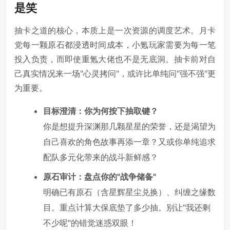
是笑
抽卡之道的核心，本质上是一次资源的调度艺术。月卡
党每一颗原石都浸透时间成本，小氪玩家需要为每一笔
投入负责，而即使重氪大佬也不是无底洞。抽卡前对自
己真实情况来一场"心灵拷问"，或许比单纯问"强不强"更
为重要。
目标澄清：你为何按下抽取键？
你是想提升深渊那几颗星星的荣誉，还是渴望为
自己喜欢的角色故事再添一章？又或你单纯追求
配队多元化带来的战斗新鲜感？
原石审计：盘点你的"战争储备"
明确已有原石（含星辉星尘兑换）、纠缠之缘数
目。重点计算大保底垫了多少抽。别让"我还剩
不少呢"的错觉迷惑双眼！