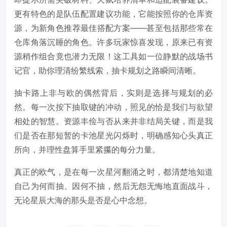
更有特色的是队伍配置建议功能，它能按照你的仓库资
源，为新角色推荐最佳搭配方案——甚至包括那些常在
仓库角落沉睡的角色。许多玩家惊喜发现，原来已有资
源稍作组合竟也潜力无限！这工具如一位静默的战场书
记官，助你理清纷繁线索，抽卡规划之路瞬间清晰。
抽卡路上非与欧的偶然背后，实则是选择与规划的必
然。每一次按下抽取键的冲动，照见的恰是我们与欲望
相处的智慧。资源丰俭与否从来并非结局关键，而是我
们是否在那短暂的卡池星光闪烁时，明确感知心头真正
所向，并理性盘算手里紧攥的每分力量。
真正的欧气，是在每一次星河翻涌之时，都清楚地知道
自己为何而抽、因何不抽，然后无怨无悔地直面战斗，
无论星辰大海的那头是否是心中念想。