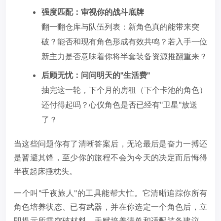
强度匹配：审视你的战斗底牌
翻一翻仓库与队伍列表：新角色真的能带来突
破？能否和现有角色形成有效共鸣？若入手一位
新主力是否意味着你将半套装备资源推翻重来？
后顾无忧：问问明天的"生活费"
抽完这一轮，下个月的房租（下个卡池的角色）
还付得起吗？心仪角色是否已经有"卫星"放送
了？
当这些问题你有了清晰答案后，无论最后是奋力一搏还
是暂避其锋，至少你的旅程不会为今天的决定而后悔得
半夜起床捶枕头。
一个叫"千夜旅人"的工具能帮大忙。它清晰追踪你所有
角色培养状态、已有武器，并在你选定一个角色后，立
即提示所需突破材料、天赋培养清单和适配装备建议。