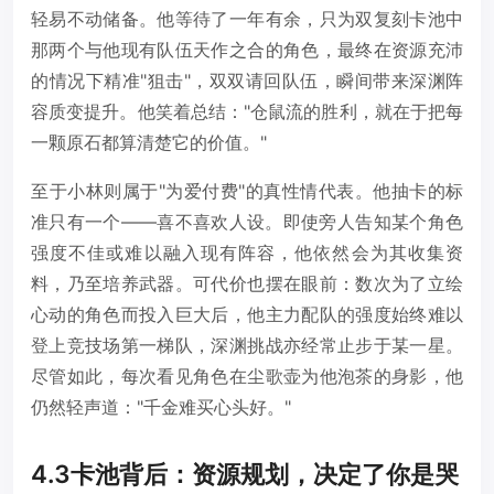
轻易不动储备。他等待了一年有余，只为双复刻卡池中
那两个与他现有队伍天作之合的角色，最终在资源充沛
的情况下精准"狙击"，双双请回队伍，瞬间带来深渊阵
容质变提升。他笑着总结："仓鼠流的胜利，就在于把每
一颗原石都算清楚它的价值。"
至于小林则属于"为爱付费"的真性情代表。他抽卡的标
准只有一个——喜不喜欢人设。即使旁人告知某个角色
强度不佳或难以融入现有阵容，他依然会为其收集资
料，乃至培养武器。可代价也摆在眼前：数次为了立绘
心动的角色而投入巨大后，他主力配队的强度始终难以
登上竞技场第一梯队，深渊挑战亦经常止步于某一星。
尽管如此，每次看见角色在尘歌壶为他泡茶的身影，他
仍然轻声道："千金难买心头好。"
4.3卡池背后：资源规划，决定了你是哭