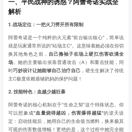
一、平民战神的诱惑？阿蕾奇诺实战全
解析
1. 战场定位：一把火刀劈开所有限制
阿蕾奇诺是一个纯粹的火元素"前台输出核心"，简单说
就是玩家通常所说的"站场主C"。这意味着她必须在你切
换其他角色之前，
自己撸袖子在场上硬扛伤害砍满全
场
。她的主要输出依靠普通攻击（A）和重击技能，同
时
巧妙设计让她能够自己治疗自己
，硬生生解决了传统
主C极度依赖盾辅奶妈的保护问题！
2. 技能特色：血越少越狂暴
阿蕾奇诺的核心机制在于"生命之契"这个特殊状态。你
可以想象成
"血量烧得越凶，伤害爆得越猛"
的逆天设
定：启动技能后，她用自己的生命值当燃料，换来极其
可观的伤害数值增幅！更绝的是，这个过程中她完全能