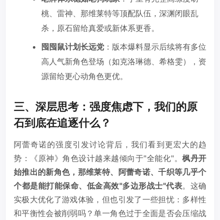
桃、雷神、那维莱特等顶配队伍，深渊闭眼乱
杀，原石留给真爱或新体系更香。
囤囤鼠计划长远党
：版本爆料显示后续将有多位
高人气新角色登场（如克洛琳德、希格雯），资
源留给更心动角色更优。
三、深层思考：强度焦虑下，我们的原
石到底在追逐什么？
阿蕾奇诺的强度引发讨论背后，我们看到更宏大的趋
势：《原神》角色设计越来越倾向于"全能化"。
枫丹开
始推出的新角色，那维莱特、阿蕾奇诺、千织等几乎个
个都是能打能保命、低金高效"多边形战士"代表
。这确
实极大优化了游戏体验，但也引发了一些担忧：多样性
和平衡性会被削弱吗？单一角色过于全面是否会压缩战