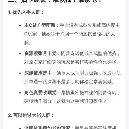
1. 优先入手人群：
主C贫户型萌新
：手上没有成型火系或高练度主
C玩家，抽她等于抱回一个能直接当核心的大
腿。
资源紧张月卡党
：阿蕾奇诺低成本成型的优势，
对原石精打细算的玩家是实打实的性价比选择。
深渊被虐选手
：她单人成军能力极强，吃透手法
后单通一路深渊不是梦，助你稳定拿满奖励。
角色真爱收藏党
：剧情里冷艳神秘的阿蕾奇诺，
建模动作满分，这魅力这手感谁顶得住？
2. 可以跳过大佬人群：
老牌体系稳如老狗玩家
：手里有完整高练度胡