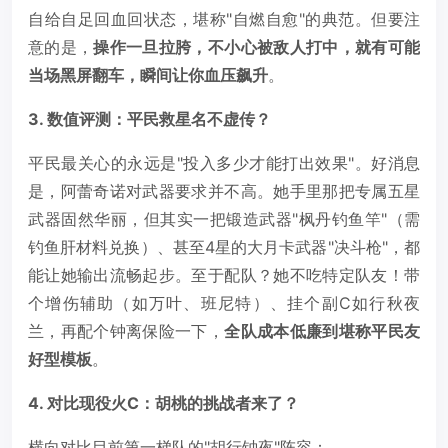
自给自足回血回状态，堪称"自燃自愈"的典范。但要注
意的是，
操作一旦拉胯，不小心被敌人打中，就有可能
当场黑屏翻车，瞬间让你血压飙升
。
3. 数值评测：平民救星名不虚传？
平民最关心的永远是"投入多少才能打出效果"。好消息
是，阿蕾奇诺对武器要求并不高。她手里那把专属五星
武器固然华丽，但其实一把锻造武器"枫丹钓鱼竿"（需
钓鱼肝材料兑换）、甚至4星的大月卡武器"决斗枪"，都
能让她输出流畅起步。至于配队？她不吃特定队友！带
个增伤辅助（如万叶、班尼特）、挂个副C如行秋夜
兰，再配个钟离保险一下，
全队成本低廉到堪称平民友
好型模板
。
4. 对比现役火C：胡桃的挑战者来了？
横向对比目前第一梯队的"胡行钟夜"阵容：