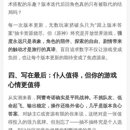
术搭配的乐趣？版本迭代后旧角色真的只有被取代的结
局吗？
每一次版本更新，无数玩家挤破头只为"跟上版本答
案"抽卡资源烧尽。但《原神》终究是开放世界游戏，
强
度永远只是表象，角色的陪伴、探索的自由、剧情带来
的触动才是旅行的真谛
。盲目追求数字不仅让游戏变成
负担，也让每个版本更新的期待变成了焦虑源泉。
四、写在最后：仆人值得，但你的游戏
心情更值得
从实测来看，
阿蕾奇诺确实是平民战神。不挑队友、低
命起飞、输出稳定，操作还格外省心，几乎是版本良心
答案
。对缺主C或资源有限的你来说，这绝对是一张值
得投入的强力底牌。但别忘了——抽不抽终究是个人选
择，别让社区的风向代替你判断游戏的意义。