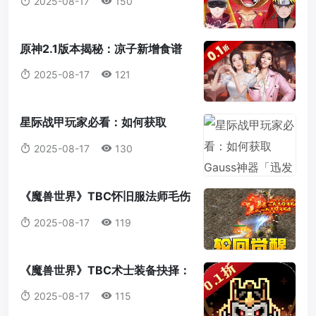
2025-08-17
150
于你的最强冒险者！
原神2.1版本揭秘：凉子新增食谱
与隐藏料理全解析
2025-08-17
121
星际战甲玩家必看：如何获取
Gauss神器「迅发电浆炮」蓝图？
2025-08-17
130
《魔兽世界》TBC怀旧服法师毛伤
害全攻略：操作，意识与装备的完
2025-08-17
119
美结合
《魔兽世界》TBC术士装备抉择：
法打套还是T4套？这是你必须知道
2025-08-17
115
的真相！