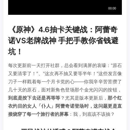
《原神》4.6抽卡关键战：阿蕾奇
诺VS老牌战神 手把手教你省钱避
坑！
每次更新前一天打开社群，总会看到满屏的哀嚎："原石
又要清零了！"、"这次再不抽又要等半年！"这些发言像
刀子一样戳着每一个月卡党的心——你我辛辛苦苦攒了
几十天的原石，面对新角色登场那个金光闪闪的按钮，
到底是按下去还是再等等
？尤其是版本更新后，
那个红
衣灼目的女人「仆人」阿蕾奇诺登场时，这问题更是直
接烧穿了每一个旅行者的屏幕
：我，到底该不该抽？