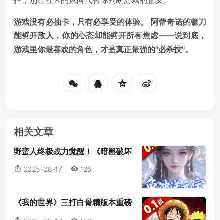
游戏没有必抽卡，只有必享受的体验。
阿蕾奇诺的镰刀
能劈开敌人，你的心态却能劈开所有焦虑——说到底，
游戏里你最喜欢的角色，才是真正最强的"必杀技"。
相关文章
野蛮人终极战力觉醒！《暗黑破坏
神2：重制版》符文之语最强搭配
2025-08-17
125
指南
《我的世界》三打白骨精版本重磅
来袭：天赋点系统全解析，打造属