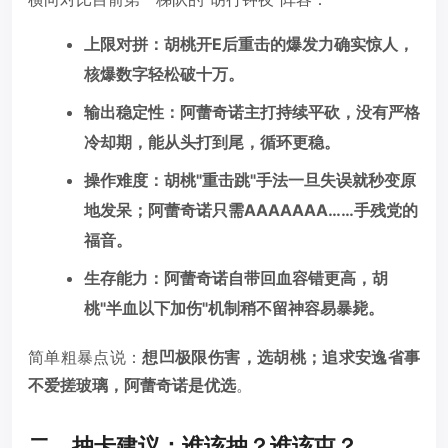
上限对拼：胡桃开E后重击的爆发力确实惊人，
核爆数字轻松破十万。
输出稳定性：阿蕾奇诺主打持续平砍，没有严格
冷却期，能从头打到尾，循环更稳。
操作难度：胡桃"重击跳"手法一旦失误就秒变原
地发呆；阿蕾奇诺只需AAAAAAA……手残党的
福音。
生存能力：阿蕾奇诺自带回血容错更高，胡
桃"半血以下加伤"机制稍不留神容易暴毙。
简单粗暴点说：
想凹极限伤害，选胡桃；追求安逸省事
不爱搓玻璃，阿蕾奇诺是优选
。
二、抽卡建议：谁该抽？谁该屯？