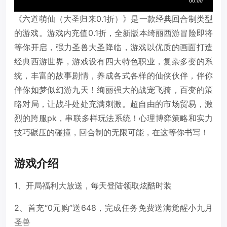
《六道萌仙（大圣归来0.1折）》是一款经典回合制类型
的游戏。游戏内充值0.1折，全新版本绮丽西游冒险即将
等你开启，强力圣兽大圣降临，游戏以优质的画面打造
经典西游世界，游戏设有四大特色职业，复杂多变的系
统，丰富的故事剧情，养成各式各样的仙侠伙伴，伴你
伴你如梦似幻游九天！绚丽强大的战宠飞骑，百变的策
略对局，让战斗处处充满刺激。超自由的市场贸易，激
烈的跨服pk，串联多样玩法系统！心理博弈策略和实力
技巧碾压的碰撞，回合制的无限可能，在这等你书写！
游戏介绍
1、开局福利大放送，每天登陆领取炫酷时装
2、首充“0元购”送648，完成任务免费送满觉醒小九月
圣兽