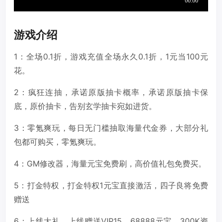
游戏介绍
1：全场0.1折，游戏充值全场永久0.1折，1元当100元
花。
2：疯狂连抽，承诺原版抽卡概率，承诺原版抽卡保
底，原价抽卡，告别玄学抽卡宛如进货。
3：零氪爽玩，每日无门槛抽取海量代金券，大部分礼
包都可购买，零氪爽玩。
4：GM修改器，海量元宝免费刷，高价值礼包免费买。
5：打金特权，打金特权1元宝直接激活，四子良将免费
赠送
6：上线大礼，上线赠送VIP15、68888元宝、300K资