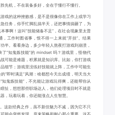
获胜先机，不在装备多好，全在于懂行不懂行。
玩游戏的这种挫败感，是不是很像你在工作上或学习
紧急任务，你手忙脚乱搞半天，还把事情搞砸了，为
本事啊！这叫“技能储备不足”，在社会现象里太普
通，工作时图省事，恨不得一上来就“开挂”。结果
倍功半。看看身边，多少年轻人熬夜打游戏到崩溃，
知鬼炼技能”的 mindset 吗？游戏里，怪物代
挑战可能是难题，积累就是知识库。比如，你打游戏
产品细节；游戏里没练好技能就上阵，工作中可能生
的“即时满足”风潮：啥都想今天出成绩，明天当大
解“知鬼炼技能”，不光能让游戏玩得爽，还能帮你从
是瞎扯，想想那些职场达人，他们处理项目时不就是
拟器，玩着玩着，你还能涨点人生智慧。
子。这款经典之作，虽不新但魅力不减，因为它不只
，可能会突然发现，原来策略和耐心那么重要。这不