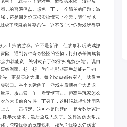
—说白了，就是不了解对手、懒得练本领，输得冤，
家圈儿的普遍痛点。想象一下，一个简单的问题：游
够强，还是因为你压根没搞懂它？今天，我们就以一
怎么就成了获胜的首要条件。这不仅会让你游戏玩得更
数人上头的游戏。它不是新作，但故事和玩法贼抓
上冒险，遇到各种奇奇怪怪的怪物，打打杀杀间藏着
蛮力就能赢，关键就在于你得“知鬼炼技能”。说白
本事练到家。想一想：为什么那些高手总能在千钧一
侠，更是策略大师。每个boss都有弱点，就像生
有突破口。举个实际例子：游戏中后期有个大反派，
血量厚、攻击猛，乍一看无懈可击。但高手玩家怎么
每次放大招前会先抖一下身子，这时候就得快速用防
技上去，一击搞定。这可不是瞎猜的，是无数玩家用
，耗半天蓝条，最后全送人头了。这种案例太常见
赶路，忽略怪物的技能说明。结果？怪物反弹伤害，