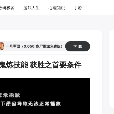
数码极客
游戏人生
心理知识
手游
1
44
一号军团（0.05折丧尸围城免费版）
鬼炼技能 获胜之首要条件