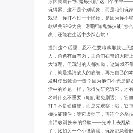
原因就藏在“知鬼炼技能”这四个字里—
玩得累。这不是个别现象，而是咱们玩
戏里，你打不过一个怪物，是因为你不
款经典RPG为例，聊聊“知鬼炼技能”
爽，还能在生活中少踩点坑！
提到这个话题，忍不住要聊聊那款让无
人，角色有血有肉，主角们在奇幻大陆
大道理。但玩过的人都知道，这游戏不靠
了，就是摸清敌人的底细，再把自己的
发时使出致命一击？因为他们不光是键盘
活中的难题一样，你得先研究透它，才
名叫什么不重要（咱们避免剧透），它
打？不是硬碰硬，而是先观察：哦，它
御技能顶住；等它虚弱了，再连个必杀
血泪教训换来的经验——光冲上去乱砍
了，比如另一个小怪阶段，玩家都急着