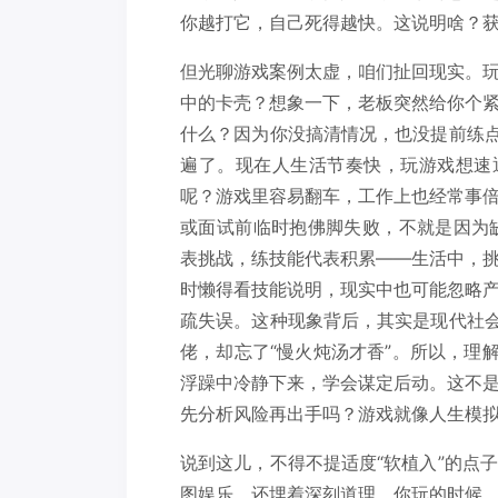
你越打它，自己死得越快。这说明啥？
但光聊游戏案例太虚，咱们扯回现实。
中的卡壳？想象一下，老板突然给你个
什么？因为你没搞清情况，也没提前练点
遍了。现在人生活节奏快，玩游戏想速
呢？游戏里容易翻车，工作上也经常事
或面试前临时抱佛脚失败，不就是因为缺了“
表挑战，练技能代表积累——生活中，
时懒得看技能说明，现实中也可能忽略
疏失误。这种现象背后，其实是现代社会
佬，却忘了“慢火炖汤才香”。所以，理
浮躁中冷静下来，学会谋定后动。这不
先分析风险再出手吗？游戏就像人生模
说到这儿，不得不提适度“软植入”的点
图娱乐，还埋着深刻道理。你玩的时候