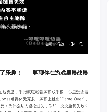
了乐趣！——聊聊你在游戏里屡战屡
在被窝里，手指疯狂戳着屏幕或手柄，心里默念着
ss虐得体无完肤，屏幕上跳出“Game Over”，
难受！为什么别人轻松过关，你却一次次重复失败？