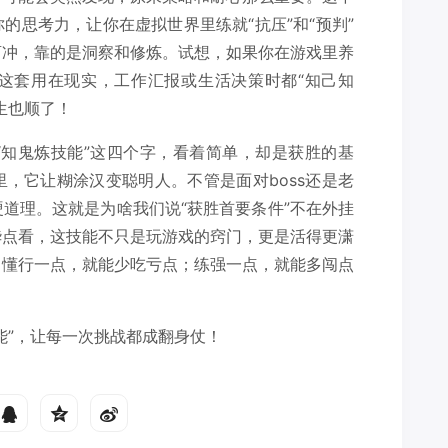
的思考力，让你在虚拟世界里练就“抗压”和“预判”
盲冲，靠的是洞察和修炼。试想，如果你在游戏里养
这套用在现实，工作汇报或生活决策时都“知己知
生也顺了！
“知鬼炼技能”这四个字，看着简单，却是获胜的基
，它让糊涂汉变聪明人。不管是面对boss还是老
道理。这就是为啥我们说“获胜首要条件”不在外挂
华点看，这技能不只是玩游戏的窍门，更是活得更潇
，懂行一点，就能少吃亏点；练强一点，就能多闯点
能”，让每一次挑战都成翻身仗！