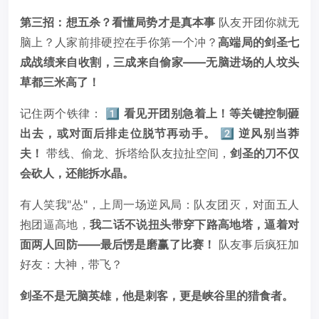
第三招：想五杀？看懂局势才是真本事
队友开团你就无
脑上？人家前排硬控在手你第一个冲？
高端局的剑圣七
成战绩来自收割，三成来自偷家——无脑进场的人坟头
草都三米高了！
记住两个铁律： 1️⃣
看见开团别急着上！等关键控制砸
出去，或对面后排走位脱节再动手。
2️⃣
逆风别当莽
夫！
带线、偷龙、拆塔给队友拉扯空间，
剑圣的刀不仅
会砍人，还能拆水晶。
有人笑我"怂"，上周一场逆风局：队友团灭，对面五人
抱团逼高地，
我二话不说扭头带穿下路高地塔，逼着对
面两人回防——最后愣是磨赢了比赛！
队友事后疯狂加
好友：大神，带飞？
剑圣不是无脑英雄，他是刺客，更是峡谷里的猎食者。