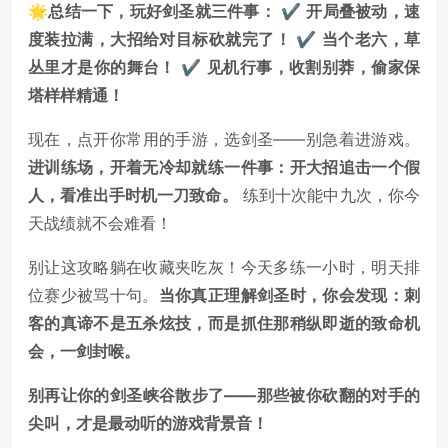
🌟
总结一下，玩好剑圣就三件事：
✔️
开局叠被动，速
度装拉满，大招给对目标砍就完了！
✔️
当个老六，草
丛里才是你的舞台！
✔️
见机行事，收割别莽，偷家保
塔样样精通！
现在，点开你常用的手游，选剑圣——别急着进游戏。
进训练场，开着无冷却就练一件事：开大招追击一个假
人，看准出手时机一刀致命。
练到十次能中九次，你今
天战绩就不会难看！
别让这攻略躺在收藏夹吃灰！今天多练一小时，明天排
位赛少被骂十句。
当你真正理解剑圣时，你会发现：刺
客的真谛不是五杀炫技，而是抓住那稍纵即逝的致命机
会，一剑封喉。
别再让你的剑圣峡谷散步了——那些被你砍翻的对手的
尖叫，才是最动听的游戏背景音！