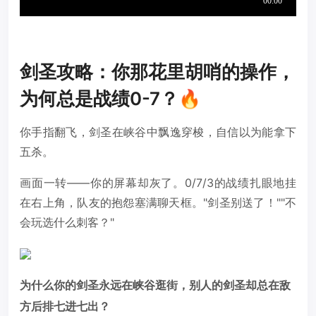
剑圣攻略：你那花里胡哨的操作，
为何总是战绩0-7？🔥
你手指翻飞，剑圣在峡谷中飘逸穿梭，自信以为能拿下
五杀。
画面一转——你的屏幕却灰了。0/7/3的战绩扎眼地挂
在右上角，队友的抱怨塞满聊天框。"剑圣别送了！""不
会玩选什么刺客？"
为什么你的剑圣永远在峡谷逛街，别人的剑圣却总在敌
方后排七进七出？