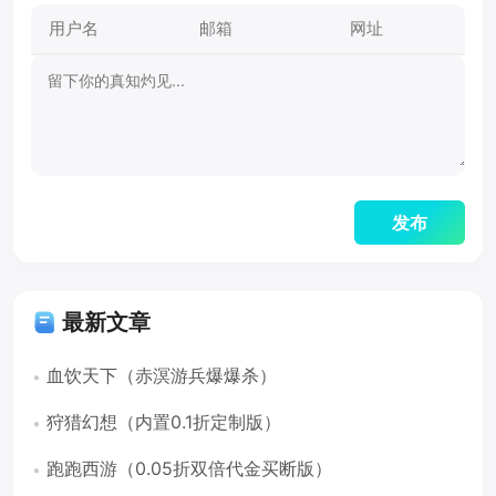
最新文章
血饮天下（赤溟游兵爆爆杀）
狩猎幻想（内置0.1折定制版）
跑跑西游（0.05折双倍代金买断版）