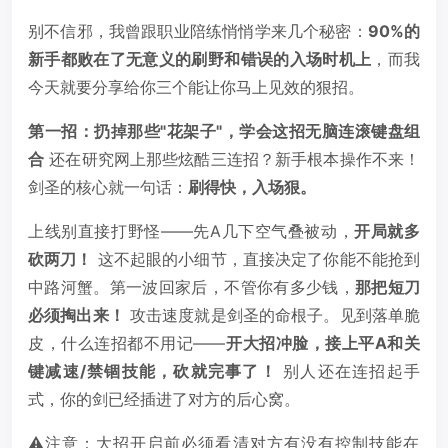
别不信邪，我曾跟职业陪练悄悄学来几个秘密：
90%的
新手都败在了无意义的刷野和错误的入场时机上
，而我
今天就要分享给你三个能让你马上见效的狠招。
第一招：扔掉那些"花架子"，学会这招无脑连滚键盘组
合
还在研究网上那些炫酷三连招？新手根本操作不来！
剑圣的核心就一句话：
刷得快，入场狠。
上线别直接打野怪——先A几下空气叠被动，
开局就多
砍两刀！
这不起眼的小细节，直接决定了你能不能抢到
中路河蟹。第一波回家后，不管你有多少钱，
那把短刀
必须掏出来！
攻击速度就是剑圣的命根子。见到落单脆
皮，什么连招都不用记——
开大招冲脸，接上平A和关
键减速/禁锢技能，砍就完事了！
别人还在连招起手
式，你的剑已经插进了对方的后心窝。
⚠️注意：大招开启前必须看清对方有没有控制技能在