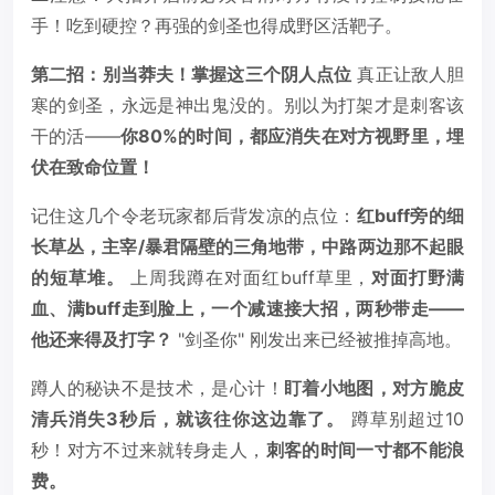
手！吃到硬控？再强的剑圣也得成野区活靶子。
第二招：别当莽夫！掌握这三个阴人点位
真正让敌人胆
寒的剑圣，永远是神出鬼没的。别以为打架才是刺客该
干的活——
你80%的时间，都应消失在对方视野里，埋
伏在致命位置！
记住这几个令老玩家都后背发凉的点位：
红buff旁的细
长草丛，主宰/暴君隔壁的三角地带，中路两边那不起眼
的短草堆。
上周我蹲在对面红buff草里，
对面打野满
血、满buff走到脸上，一个减速接大招，两秒带走——
他还来得及打字？
"剑圣你" 刚发出来已经被推掉高地。
蹲人的秘诀不是技术，是心计！
盯着小地图，对方脆皮
清兵消失3秒后，就该往你这边靠了。
蹲草别超过10
秒！对方不过来就转身走人，
刺客的时间一寸都不能浪
费。