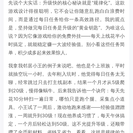
先说个大实话：升级快的核心秘诀就是“规律化”。这款
游戏设计得很聪明，它不会让你随意乱跑白白浪费时
间，而是通过每日任务给你一条高效路径。我的观点
是，坚持做完每日任务是升级的“黄金钥匙”。为啥这么
说？因为它像游戏给你的免费外挂——每天上线花半小
时搞定，就能稳定赚一大波经验值。别小看这些任务简
单，积少成多起来效果惊人。
我拿我邻居小王的例子来说吧。他也是个上班族，平时
就抽空玩一小时。去年刚入坑时，他觉得每日任务太无
聊，经常跳过只去打主线副本，结果一个月才从5级爬
到20级，慢得像蜗牛。后来我告诉他一个诀窍：每天先
花10分钟扫一遍日常，哪怕只是跑个腿、采集点小道
具。小王试了一周后，激动地跑来感谢——经验值蹭蹭
涨，一周就升到30级！现在他养成习惯了，每天午休搞
定，一个月后轻松达到50级。这不光提升等级，还顺带
攒了金币和材料，省钱又省力。看看，这就是规律的力