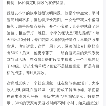
机制，比如特定时间段的双倍奖励。
我朋友小李的故事就很说明问题。他是个学生党，平时
游戏时间不多，但他特擅长跑图。一次他带我去个偏僻
角落，顺手采集点草药、开个小宝箱，几分钟就赚了经
验值，相当于打一堆怪。小李的秘诀是“规划路线”：每
天抽出20分钟，专门跑新区域解锁传送点，再顺路收集
资源。他告诉我，这样一周下来，经验值比专门刷怪高
出50%！后来，他更夸张了——结合游戏里的天气系统
或节日活动，在双倍经验时段集中探索，一个月就冲到
了40级。听起来简单吧？但它不是随便乱逛，而是有目
标的扫荡，省时又高效。
这背后反映了一个社会现象：现在快节奏生活下，大多
数人没时间耗在游戏里，但手游成了解压神器。咱们都
在追求高效和平衡，升级方法也得适配现实。数据显
示，80%的玩家每天游戏时间不到1小时，如果能把这1