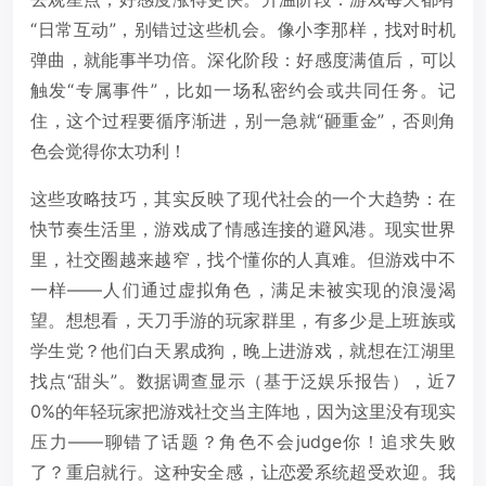
“日常互动”，别错过这些机会。像小李那样，找对时机
弹曲，就能事半功倍。深化阶段：好感度满值后，可以
触发“专属事件”，比如一场私密约会或共同任务。记
住，这个过程要循序渐进，别一急就“砸重金”，否则角
色会觉得你太功利！
这些攻略技巧，其实反映了现代社会的一个大趋势：在
快节奏生活里，游戏成了情感连接的避风港。现实世界
里，社交圈越来越窄，找个懂你的人真难。但游戏中不
一样——人们通过虚拟角色，满足未被实现的浪漫渴
望。想想看，天刀手游的玩家群里，有多少是上班族或
学生党？他们白天累成狗，晚上进游戏，就想在江湖里
找点“甜头”。数据调查显示（基于泛娱乐报告），近7
0%的年轻玩家把游戏社交当主阵地，因为这里没有现实
压力——聊错了话题？角色不会judge你！追求失败
了？重启就行。这种安全感，让恋爱系统超受欢迎。我