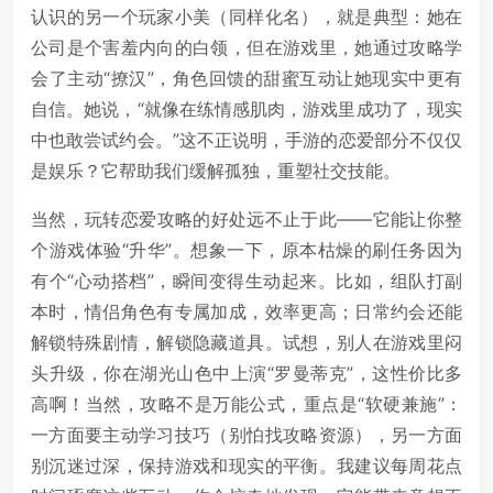
认识的另一个玩家小美（同样化名），就是典型：她在
公司是个害羞内向的白领，但在游戏里，她通过攻略学
会了主动“撩汉”，角色回馈的甜蜜互动让她现实中更有
自信。她说，“就像在练情感肌肉，游戏里成功了，现实
中也敢尝试约会。”这不正说明，手游的恋爱部分不仅仅
是娱乐？它帮助我们缓解孤独，重塑社交技能。
当然，玩转恋爱攻略的好处远不止于此——它能让你整
个游戏体验“升华”。想象一下，原本枯燥的刷任务因为
有个“心动搭档”，瞬间变得生动起来。比如，组队打副
本时，情侣角色有专属加成，效率更高；日常约会还能
解锁特殊剧情，解锁隐藏道具。试想，别人在游戏里闷
头升级，你在湖光山色中上演“罗曼蒂克”，这性价比多
高啊！当然，攻略不是万能公式，重点是“软硬兼施”：
一方面要主动学习技巧（别怕找攻略资源），另一方面
别沉迷过深，保持游戏和现实的平衡。我建议每周花点