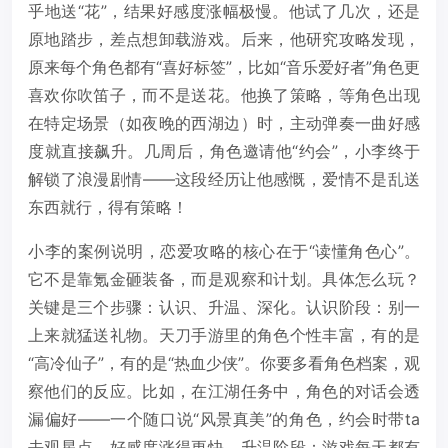
乎地送“花”，结果好感度涨幅极慢。他试了几次，还是
原地踏步，差点想卸载游戏。后来，他研究攻略发现，
原来每个角色都有“喜好标签”，比如“音乐爱好者”角色更
喜欢你吹笛子，而不是送花。他换了策略，等角色出现
在特定场景（如夜晚的西湖边）时，主动弹奏一曲好感
度就直接飙升。几周后，角色邀请他“约会”，小李终于
解锁了浪漫剧情——这段经历让他感慨，爱情不是乱送
东西就行，得有策略！
小李的案例说明，恋爱攻略的核心在于“读懂角色心”。
它不是靠氪金砸装备，而是观察和计划。具体怎么玩？
关键是三个步骤：认识、升温、深化。认识阶段：别一
上来就猛送礼物。天刀手游里的角色个性丰富，有的是
“高冷仙子”，有的是“热血少侠”。你要多看角色档案，观
察他们的反应。比如，在江湖任务中，角色的对话会透
漏偏好——一个随口说“风景真美”的角色，约会时带ta
去观星点，好感度涨得更快。升温阶段：游戏每天都有