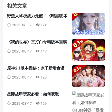
相关文章
野蛮人终极战力觉醒！《暗黑破坏
神2：重制版》符文之语最强搭配
2025-08-17
121
指南
《我的世界》三打白骨精版本重磅
来袭：天赋点系统全解析，打造属
2025-08-17
147
于你的最强冒险者！
原神2.1版本揭秘：凉子新增食谱
与隐藏料理全解析
2025-08-17
120
星际战甲玩家必看：如何获取
Gauss神器「迅发电浆炮」蓝图？
2025-08-17
129