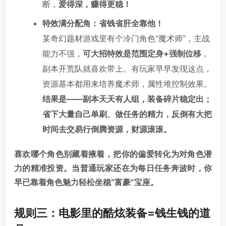
断，
爱得深，赚得更稳！
特效满分配角：省钱省肝全靠他！
某奇幻题材游戏里有个冷门角色“魔术师”，主战
能力不强，
可大招特效是范围定身+强制位移
，
副本开荒队就喜欢带上。有玩家早早发现这点，
资源基本都用来培养魔术师，属性堆控制效果。
结果是——副本天天有人组，装备碎片稳定出；
省下大量自己单刷、做任务的精力，反倒有大把
时间去交易行倒腾资源，财源滚滚。
喜欢哪个角色别藏着掖着，把你的偏爱转化为对角色潜
力的精准投资。当普通玩家还在为每日任务奔波时，你
早已靠着角色魅力轻松坐稳“富豪”宝座。
规则三：电影里的酷炫装备=钱生钱的道