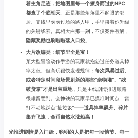
着主角足迹，把地图里每一个擦身而过的NPC
都查了个底朝天
。正是那些角落里不起眼的邻
居、支线里匆匆过场的路人甲，手里攥着你升级
的关键线索。真相大白那一刻，不仅案件有解，
隐藏奖励也刷啦啦落入口袋
。
大片改编类：细节里全是宝！
某大型冒险动作手游的玩家就抱怨过任务道具掉
率太低。但高玩很快发现规律：
每次风暴过后、
或者特定时间段场景刷新的那些“杂物堆”、“残
破货箱”才是出宝重地
，只是主线剧情推进顺路
很难留意到。会挣钱的玩家早已摸准时间点，雷
打不动地踩点“捡垃圾”——
道具掉率飙升、碎片
集齐飞速，金币自然水涨船高！
光推进剧情是入门级，聪明的人是把每一段情节、每一