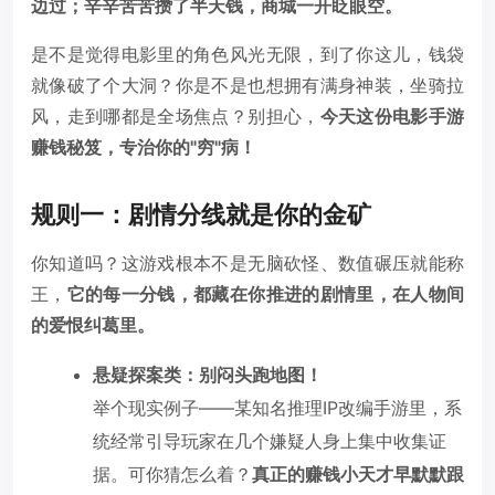
边过；辛辛苦苦攒了半天钱，商城一开眨眼空。
是不是觉得电影里的角色风光无限，到了你这儿，钱袋
就像破了个大洞？你是不是也想拥有满身神装，坐骑拉
风，走到哪都是全场焦点？别担心，
今天这份电影手游
赚钱秘笈，专治你的"穷"病！
规则一：剧情分线就是你的金矿
你知道吗？这游戏根本不是无脑砍怪、数值碾压就能称
王，
它的每一分钱，都藏在你推进的剧情里，在人物间
的爱恨纠葛里。
悬疑探案类：别闷头跑地图！
举个现实例子——某知名推理IP改编手游里，系
统经常引导玩家在几个嫌疑人身上集中收集证
据。可你猜怎么着？
真正的赚钱小天才早默默跟