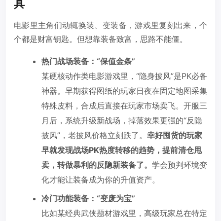
具
电影里主角们动辄换装、变装备，游戏里复刻出来，个
个都是财富钥匙。但想靠装备致富，思路不能僵。
热门战场装备：“保值金条”
某硬核动作类电影游戏里，“隐身披风”是PK必备
神器。早期获得图纸的玩家日夜在固定地图采集
特殊皮料，合成后直接在玩家市场卖飞。开服三
月后，系统升级新战场，掉落效果更强的“反隐
披风”，老披风价格立刻跌了。
幸好囤货的玩家
早就发现战场PK热度转移的趋势，提前清仓甩
卖，转做暴利的反隐新装备了。
学会预判环境变
化才能让装备成为你的升值资产。
冷门功能装备：“变废为宝”
比如某经典武侠题材游戏里，高级玩家总在特定