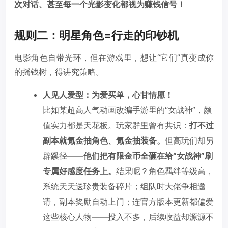
次对话、甚至每一个光影变化都视为赚钱信号！
规则二：明星角色=行走的印钞机
电影角色自带光环，但在游戏里，想让“它们”真变成你
的摇钱树，得讲究策略。
人见人爱型：为爱买单，心甘情愿！
比如某超高人气动画改编手游里的“女战神”，颜
值实力都是天花板。玩家群里曾有共识：
打不过
副本就氪金抽角色、氪金抽装备。
但高玩们却另
辟蹊径——
他们把有限金币全砸在给“女战神”刷
专属好感度任务上。
结果呢？角色羁绊等级高，
系统天天送珍贵装备碎片；组队时大佬争相邀
请，副本奖励自动上门；连官方版本更新都偏爱
这些核心人物——投入不多，后续收益却源源不