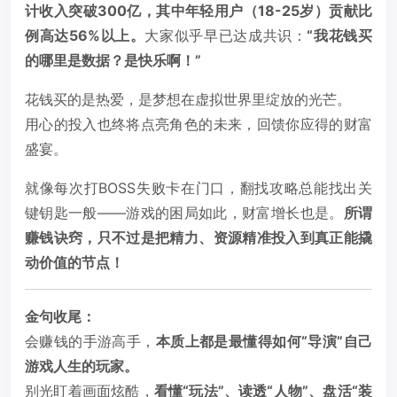
计收入突破300亿，其中年轻用户（18-25岁）贡献比
例高达56%以上。
大家似乎早已达成共识：
“我花钱买
的哪里是数据？是快乐啊！”
花钱买的是热爱，是梦想在虚拟世界里绽放的光芒。
用心的投入也终将点亮角色的未来，回馈你应得的财富
盛宴。
就像每次打BOSS失败卡在门口，翻找攻略总能找出关
键钥匙一般——游戏的困局如此，财富增长也是。
所谓
赚钱诀窍，只不过是把精力、资源精准投入到真正能撬
动价值的节点！
金句收尾：
会赚钱的手游高手，
本质上都是最懂得如何“导演”自己
游戏人生的玩家。
别光盯着画面炫酷，
看懂“玩法”、读透“人物”、盘活“装