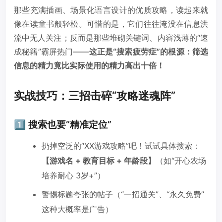
那些充满插画、场景化语言设计的优质攻略，读起来就
像在读童书般轻松。可惜的是，它们往往淹没在信息洪
流中无人关注；反而是那些堆砌关键词、内容浅薄的“速
成秘籍”霸屏热门——
这正是“搜索疲劳症”的根源：筛选
信息的精力竟比实际使用的精力高出十倍！
实战技巧：三招击碎“攻略迷魂阵”
1️⃣ 搜索也要“精准定位”
扔掉空泛的“XX游戏攻略”吧！试试具体搜索：
【游戏名 + 教育目标 + 年龄段】
（如“开心农场
培养耐心 3岁+”）
警惕标题夸张的帖子（“一招通关”、“永久免费”
这种大概率是广告）