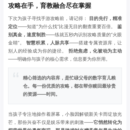
攻略在手，育教融合尽在掌握
下次为孩子寻找手游攻略前，请记得：
目的先行，精准
定位
——知道“为什么找”比漫无目的翻查重要百倍。
鉴
别真金，速度制胜
——练就五秒内识别攻略质量的“火眼
金睛”。
智慧积累，人脉共享
——搭建专属资源库，让
别人的经验成为你的捷径。
拒绝焦虑，化被动为主动
——明确你与孩子的核心需求，信息要为你所用。
精心筛选的内容库，是忙碌父母的数字育儿粮
仓。每一份优质的攻略，都在帮你赎回最珍贵
的资源——时间。
当孩子专注地操作着屏幕，小脸因解锁新关卡而绽放光
芒，那份兴奋不仅是娱乐带来的刺激——
它悄然转化为