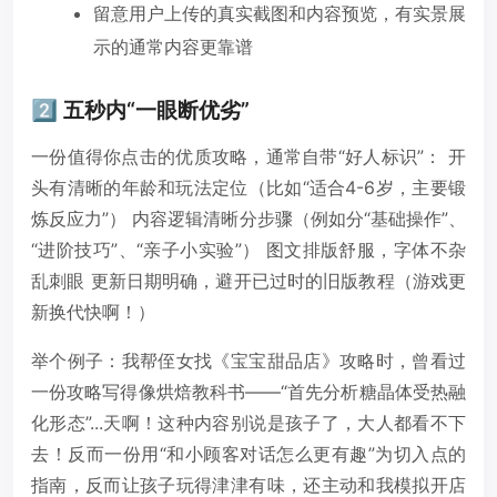
留意用户上传的真实截图和内容预览，有实景展
示的通常内容更靠谱
2️⃣ 五秒内“一眼断优劣”
一份值得你点击的优质攻略，通常自带“好人标识”： 开
头有清晰的年龄和玩法定位（比如“适合4-6岁，主要锻
炼反应力”） 内容逻辑清晰分步骤（例如分“基础操作”、
“进阶技巧”、“亲子小实验”） 图文排版舒服，字体不杂
乱刺眼 更新日期明确，避开已过时的旧版教程（游戏更
新换代快啊！）
举个例子：我帮侄女找《宝宝甜品店》攻略时，曾看过
一份攻略写得像烘焙教科书——“首先分析糖晶体受热融
化形态”...天啊！这种内容别说是孩子了，大人都看不下
去！反而一份用“和小顾客对话怎么更有趣”为切入点的
指南，反而让孩子玩得津津有味，还主动和我模拟开店