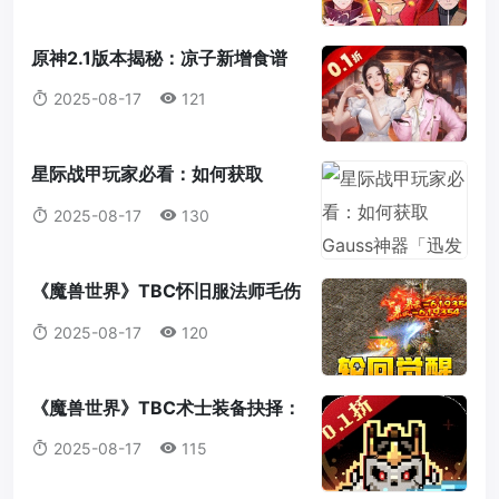
原神2.1版本揭秘：凉子新增食谱
与隐藏料理全解析
2025-08-17
121
星际战甲玩家必看：如何获取
Gauss神器「迅发电浆炮」蓝图？
2025-08-17
130
《魔兽世界》TBC怀旧服法师毛伤
害全攻略：操作，意识与装备的完
2025-08-17
120
美结合
《魔兽世界》TBC术士装备抉择：
法打套还是T4套？这是你必须知道
2025-08-17
115
的真相！