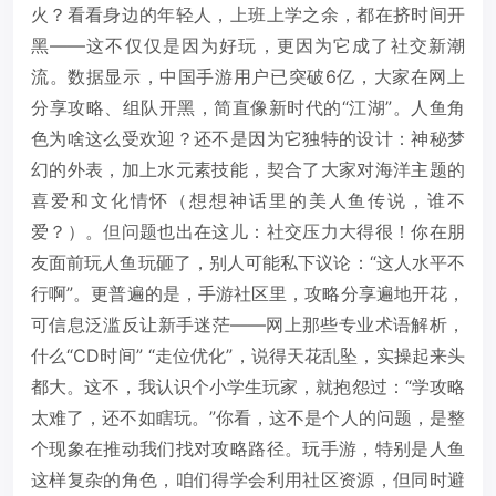
火？看看身边的年轻人，上班上学之余，都在挤时间开
黑——这不仅仅是因为好玩，更因为它成了社交新潮
流。数据显示，中国手游用户已突破6亿，大家在网上
分享攻略、组队开黑，简直像新时代的“江湖”。人鱼角
色为啥这么受欢迎？还不是因为它独特的设计：神秘梦
幻的外表，加上水元素技能，契合了大家对海洋主题的
喜爱和文化情怀（想想神话里的美人鱼传说，谁不
爱？）。但问题也出在这儿：社交压力大得很！你在朋
友面前玩人鱼玩砸了，别人可能私下议论：“这人水平不
行啊”。更普遍的是，手游社区里，攻略分享遍地开花，
可信息泛滥反让新手迷茫——网上那些专业术语解析，
什么“CD时间” “走位优化”，说得天花乱坠，实操起来头
都大。这不，我认识个小学生玩家，就抱怨过：“学攻略
太难了，还不如瞎玩。”你看，这不是个人的问题，是整
个现象在推动我们找对攻略路径。玩手游，特别是人鱼
这样复杂的角色，咱们得学会利用社区资源，但同时避