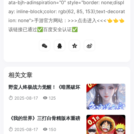
ata-bjh-adinspiration="0" style="border: none;displ
ay: inline-block;color: rgb(62, 85, 153);text-decorat
ion: none">手游官方网站：>>>点击进入<<<👈👈👈
该链接已通过✅百度安全认证✅
相关文章
野蛮人终极战力觉醒！《暗黑破坏
神2：重制版》符文之语最强搭配
2025-08-17
125
指南
《我的世界》三打白骨精版本重磅
来袭：天赋点系统全解析，打造属
2025-08-17
150
于你的最强冒险者！