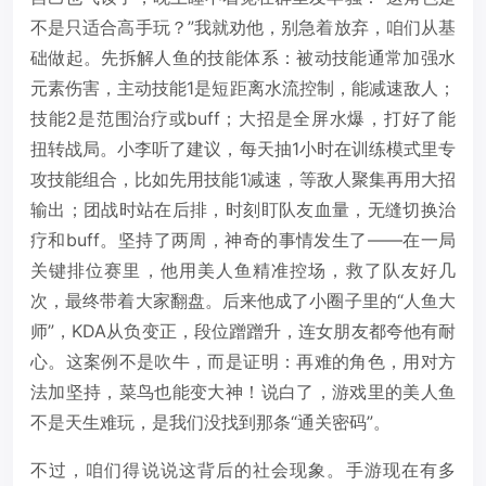
不是只适合高手玩？”我就劝他，别急着放弃，咱们从基
础做起。先拆解人鱼的技能体系：被动技能通常加强水
元素伤害，主动技能1是短距离水流控制，能减速敌人；
技能2是范围治疗或buff；大招是全屏水爆，打好了能
扭转战局。小李听了建议，每天抽1小时在训练模式里专
攻技能组合，比如先用技能1减速，等敌人聚集再用大招
输出；团战时站在后排，时刻盯队友血量，无缝切换治
疗和buff。坚持了两周，神奇的事情发生了——在一局
关键排位赛里，他用美人鱼精准控场，救了队友好几
次，最终带着大家翻盘。后来他成了小圈子里的“人鱼大
师”，KDA从负变正，段位蹭蹭升，连女朋友都夸他有耐
心。这案例不是吹牛，而是证明：再难的角色，用对方
法加坚持，菜鸟也能变大神！说白了，游戏里的美人鱼
不是天生难玩，是我们没找到那条“通关密码”。
不过，咱们得说说这背后的社会现象。手游现在有多