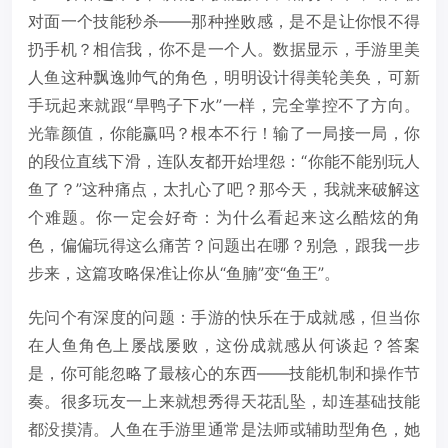
对面一个技能秒杀——那种挫败感，是不是让你恨不得
扔手机？相信我，你不是一个人。数据显示，手游里美
人鱼这种飘逸帅气的角色，明明设计得美轮美奂，可新
手玩起来就跟“旱鸭子下水”一样，完全掌控不了方向。
光靠颜值，你能赢吗？根本不行！输了一局接一局，你
的段位直线下滑，连队友都开始埋怨：“你能不能别玩人
鱼了？”这种痛点，太扎心了吧？那今天，我就来破解这
个难题。你一定会好奇：为什么看起来这么酷炫的角
色，偏偏玩得这么痛苦？问题出在哪？别急，跟我一步
步来，这篇攻略保准让你从“鱼腩”变“鱼王”。
先问个有深度的问题：手游的快乐在于成就感，但当你
在人鱼角色上屡战屡败，这份成就感从何谈起？答案
是，你可能忽略了最核心的东西——技能机制和操作节
奏。很多玩友一上来就想秀得天花乱坠，却连基础技能
都没摸清。人鱼在手游里通常是法师或辅助型角色，她