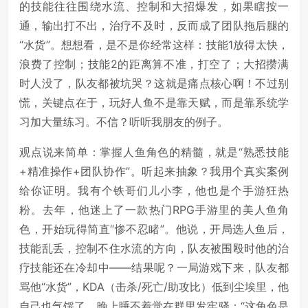
的技能往往围绕水流、控制和大招爆发，如果瞎按一
通，输出打不出，治疗不及时，反而成了团队拖后腿的
“水货”。想想看，是不是你经常这样：技能1放得太快，
浪费了控制；技能2的距离算不准，打空了；大招攒满
时人没了，队友都被坑哭？这就是痛点核心啊！不过别
慌，关键点在于，玩好人鱼不是靠天赋，而是靠系统学
习加大量练习。不信？听听我朋友的例子。
观点说来简单：掌握人鱼角色的精髓，就是“熟悉技能
+精准操作+团队协作”。听起来抽象？我用个真实案例
给你证明。我有个铁哥们儿小李，他也是个手游狂热
粉。去年，他迷上了一款热门RPG手游里的美人鱼角
色，开始玩得简直“惨不忍睹”。他说，开局选人鱼后，
技能乱丢，控制不住水流的方向，队友被围殴时他的治
疗技能还在冷却中——结果呢？一局游戏下来，队友都
骂他“水货”，KDA（击杀/死亡/助攻比）低到尘埃里，他
自己也气馁了，晚上睡不着觉在群里发牢骚：“这角色是