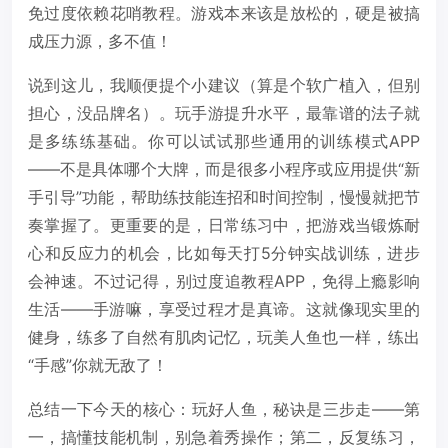
免过度依赖花哨教程。游戏本来该是放松的，硬是被搞
成压力源，多不值！
说到这儿，我顺便提个小建议（算是个软广植入，但别
担心，没品牌名）。玩手游提升水平，最靠谱的法子就
是多练练基础。你可以试试那些通用的训练模式APP
——不是具体哪个大牌，而是很多小程序或应用提供“新
手引导”功能，帮助练技能连招和时间控制，慢慢就把节
奏掌握了。更重要的是，日常练习中，把游戏当锻炼耐
心和反应力的机会，比如每天打5分钟实战训练，进步
会神速。不过记得，别过度追教程APP，免得上瘾影响
生活——手游嘛，享受过程才是真谛。这就像现实里的
健身，练多了自然有肌肉记忆，玩美人鱼也一样，练出
“手感”你就无敌了！
总结一下今天的核心：玩好人鱼，秘诀是三步走——第
一，搞懂技能机制，别急着秀操作；第二，反复练习，