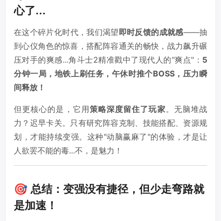
心了...
在这个碎片化时代，我们渴望
即时反馈的成就感
——抽
到心仪角色的惊喜，搭配阵容通关的畅快，战力飙升碾
压对手的爽感...角斗士2精准戳中了现代人的"爽点"：
5
分钟一局，地铁上刷任务，午休时推个BOSS，压力瞬
间释放！
但更核心的是，它用
策略深度留住了玩家
。无脑堆战
力？迟早卡关。只有研究阵容克制、技能搭配、资源规
划，才能持续变强。这种"动脑赢麻了"的体验，才是让
人欲罢不能的毒...不，是魅力！
🎯 总结：变强没有捷径，但少走弯路就
是加速！