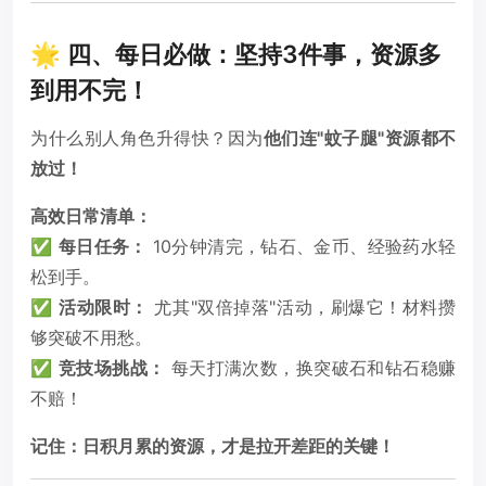
🌟 四、每日必做：坚持3件事，资源多
到用不完！
为什么别人角色升得快？因为
他们连"蚊子腿"资源都不
放过！
高效日常清单：
✅
每日任务：
10分钟清完，钻石、金币、经验药水轻
松到手。
✅
活动限时：
尤其"双倍掉落"活动，刷爆它！材料攒
够突破不用愁。
✅
竞技场挑战：
每天打满次数，换突破石和钻石稳赚
不赔！
记住：日积月累的资源，才是拉开差距的关键！