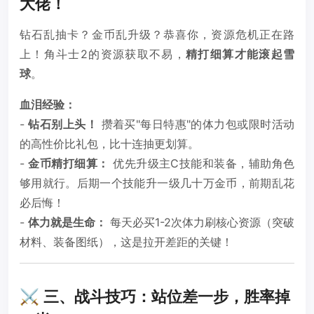
大佬！
钻石乱抽卡？金币乱升级？恭喜你，资源危机正在路
上！角斗士2的资源获取不易，
精打细算才能滚起雪
球
。
血泪经验：
-
钻石别上头！
攒着买"每日特惠"的体力包或限时活动
的高性价比礼包，比十连抽更划算。
-
金币精打细算：
优先升级主C技能和装备，辅助角色
够用就行。后期一个技能升一级几十万金币，前期乱花
必后悔！
-
体力就是生命：
每天必买1-2次体力刷核心资源（突破
材料、装备图纸），这是拉开差距的关键！
⚔️ 三、战斗技巧：站位差一步，胜率掉