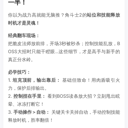
一半！
你以为战力高就能无脑推？角斗士2的
站位和技能释放
时机才是灵魂！
经典翻车现场：
把脆皮法师放前排，开场3秒被秒杀；控制技能乱放，B
OSS大招时只能干瞪眼...这些细节，才是高手与新手的
真正分水岭。
必学技巧：
1.
坦克顶前，输出靠后：
基础但致命！用肉盾吸引火
力，保护后排输出。
2.
控制捏在手里：
看到BOSS读条放大招？立刻甩出眩
晕、冰冻打断它！
3.
手动操作＞自动：
关键关卡关掉自动，手动控制技能
释放时机，胜率翻倍！