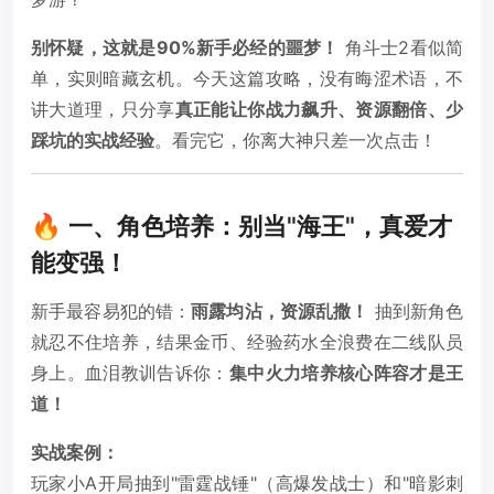
别怀疑，这就是90%新手必经的噩梦！
角斗士2看似简
单，实则暗藏玄机。今天这篇攻略，没有晦涩术语，不
讲大道理，只分享
真正能让你战力飙升、资源翻倍、少
踩坑的实战经验
。看完它，你离大神只差一次点击！
🔥 一、角色培养：别当"海王"，真爱才
能变强！
新手最容易犯的错：
雨露均沾，资源乱撒！
抽到新角色
就忍不住培养，结果金币、经验药水全浪费在二线队员
身上。血泪教训告诉你：
集中火力培养核心阵容才是王
道！
实战案例：
玩家小A开局抽到"雷霆战锤"（高爆发战士）和"暗影刺