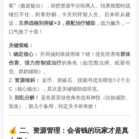
客"（脆皮输出），却把资源平分给两人。结果推图时战
锤扛不住，刺客秒躺，卡关到怀疑人生。后来听从建
议，
主养战锤到突破+3，搭配治疗辅助
，战力飙升，一
口气推了十章！
关键策略：
1.
确定核心：
开局抽到谁就用谁？错！优先培养有
群体
伤害、强力控制或治疗
的角色（如范围法师、眩晕坦
克、群奶辅助）。
2.
资源倾斜：
金币、突破石、技能书优先喂给1-2个主
C（核心输出），其次是关键辅助或坦克。
3.
别乱分解！
蓝色甚至绿色角色也有神技（比如减防、
加攻），留几个备用，特定关卡有奇效！
💰 二、资源管理：会省钱的玩家才是真