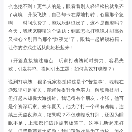
么也挖不到！更气人的是，眼看着别人轻轻松松就集齐
了魂魄，升级飞快，自己却卡在原地打转，心里那个急
啊——时间浪费了，游戏乐趣也没了，这不是自虐吗？
今天，我就来聊聊这个话题：到底怎么打魂魄才能高效
又省心？别再当那个“熬夜党”了，跟我一起解锁秘籍，
让你的游戏生活从此轻松起来！
（开篇直接描述痛点：玩家打魂魄耗时费力、容易失
败，引发共鸣。提问引出主题：如何高效打魂魄？）
说到打魂魄，很多玩家都觉得这是个“苦差事”。魂魄在
游戏里可是宝贝，能帮你提升角色实力、解锁新技能，
但打起来却像大海捞针。我记得有个朋友，小张，他可
是个资深玩家。去年夏天，他为了打一个稀有魂魄，连
续三天熬夜蹲点，结果呢？不仅魂魄没打到，还因为睡
眠不足，上班都打瞌睡被老板骂了。这事儿听起来好
笑，但背后藏着大问题：我们玩游戏是为了放松，怎么