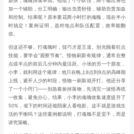
新快，魂魄掉落率高。他组了个小队伍，两个输出角色
加一个辅助，分工明确：输出负责秒怪，辅助负责加血
和控制。结果呢？原本要花两小时打的魂魄，现在半小
时搞定！案例证明，选对地点和队伍配置，效率能翻
倍。
但这还不够。打魂魄时，技巧才是王道。别光顾着狂点
技能，要学会“观察节奏”。怪物刷新有规律，通常在整
点或半点的前后几分钟内最活跃。小张的另一个朋友，
小李，就利用这个规律：他只在晚上8点到9点的高峰期
上线，避开人少的时段，怪物一刷新就开打。他还分享
了一个小窍门——别急着捡掉落物，先清完一波怪再统
一收集，避免分心。结果，小李的魂魄收集速度提升了
50%，省下的时间还能陪家人看电影。这不就是游戏生
活的平衡吗？这些案例都说明，打魂魄不是蛮干，而是
讲究策略。