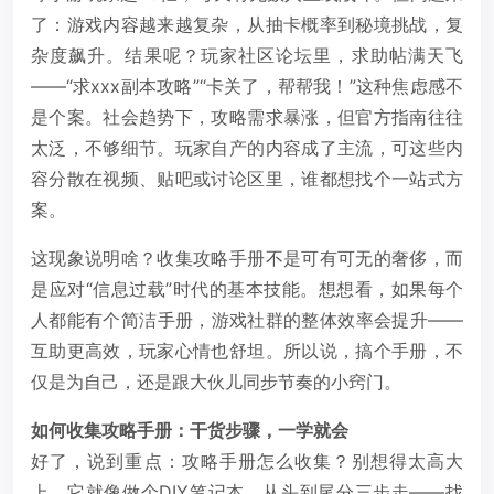
了：游戏内容越来越复杂，从抽卡概率到秘境挑战，复
杂度飙升。结果呢？玩家社区论坛里，求助帖满天飞
——“求xxx副本攻略”“卡关了，帮帮我！”这种焦虑感不
是个案。社会趋势下，攻略需求暴涨，但官方指南往往
太泛，不够细节。玩家自产的内容成了主流，可这些内
容分散在视频、贴吧或讨论区里，谁都想找个一站式方
案。
这现象说明啥？收集攻略手册不是可有可无的奢侈，而
是应对“信息过载”时代的基本技能。想想看，如果每个
人都能有个简洁手册，游戏社群的整体效率会提升——
互助更高效，玩家心情也舒坦。所以说，搞个手册，不
仅是为自己，还是跟大伙儿同步节奏的小窍门。
如何收集攻略手册：干货步骤，一学就会
好了，说到重点：攻略手册怎么收集？别想得太高大
上，它就像做个DIY笔记本，从头到尾分三步走——找