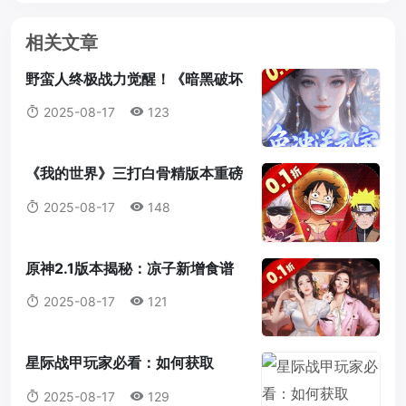
相关文章
野蛮人终极战力觉醒！《暗黑破坏
神2：重制版》符文之语最强搭配
2025-08-17
123
指南
《我的世界》三打白骨精版本重磅
来袭：天赋点系统全解析，打造属
2025-08-17
148
于你的最强冒险者！
原神2.1版本揭秘：凉子新增食谱
与隐藏料理全解析
2025-08-17
121
星际战甲玩家必看：如何获取
Gauss神器「迅发电浆炮」蓝图？
2025-08-17
129