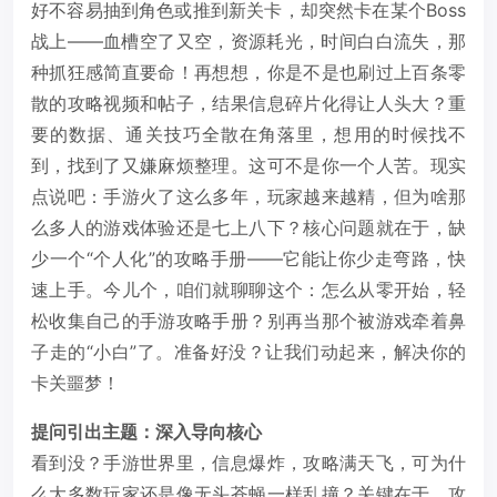
好不容易抽到角色或推到新关卡，却突然卡在某个Boss
战上——血槽空了又空，资源耗光，时间白白流失，那
种抓狂感简直要命！再想想，你是不是也刷过上百条零
散的攻略视频和帖子，结果信息碎片化得让人头大？重
要的数据、通关技巧全散在角落里，想用的时候找不
到，找到了又嫌麻烦整理。这可不是你一个人苦。现实
点说吧：手游火了这么多年，玩家越来越精，但为啥那
么多人的游戏体验还是七上八下？核心问题就在于，缺
少一个“个人化”的攻略手册——它能让你少走弯路，快
速上手。今儿个，咱们就聊聊这个：怎么从零开始，轻
松收集自己的手游攻略手册？别再当那个被游戏牵着鼻
子走的“小白”了。准备好没？让我们动起来，解决你的
卡关噩梦！
提问引出主题：深入导向核心
看到没？手游世界里，信息爆炸，攻略满天飞，可为什
么大多数玩家还是像无头苍蝇一样乱撞？关键在于，攻