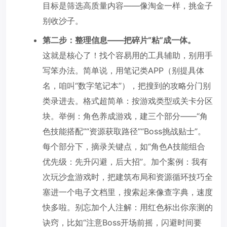
目标是筛选高质量内容——像淘金一样，挑金子
别收沙子。
第二步：整理信息——把碎片“粘”成一体。
这就是核心了！找个容易用的工具辅助，别用手
写笨办法。简单说，用笔记类APP（别提具体
名，咱叫“数字笔记本”），把搜到的攻略分门别
类录进去。格式超简单：按游戏类型或关卡分区
块。举例：角色养成游戏，建三个部分——“角
色技能搭配”“资源获取路径”“Boss挑战贴士”。
每个部分下，摘录关键点，如“角色A技能组合
优先级：先升闪避，后大招”。加个案例：我有
次玩沙盒游戏时，把建筑布局和资源循环技巧全
塞进一个电子文档里，搜索起来像查字典，速度
快多啦。别忘加个人注解：用红色标出你亲测的
诀窍，比如“注意Boss开场前摇，闪避时间要