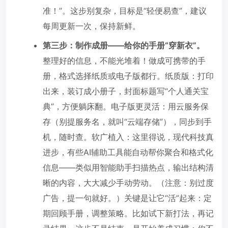
准！”。这步别复杂，目标是“轻便易查”，建议
每周更新一次，保持新鲜。
第三步：制作成册——给你的手册“穿新衣”。
整理好的信息，不能光堆着！做成可携带的手
册，格式选择纸质或电子版都行。纸质版：打印
出来，装订成小册子，封面标题写“个人通关宝
典”，方便躺床翻。电子版更灵活：用云服务保
存（别提服务名，就叫“云端存储”），同步到手
机，随时查。软广植入：这里得说，现代科技真
进步，有些AI辅助工具能自动帮你聚合和格式化
信息——类似用智能助手扫描热点，输出结构清
晰的内容，大大减少手动劳动。（注意：别过度
广告，提一句就好。）关键是让它“活”起来：定
期回顾手册，调整策略。比如试下新打法，再记