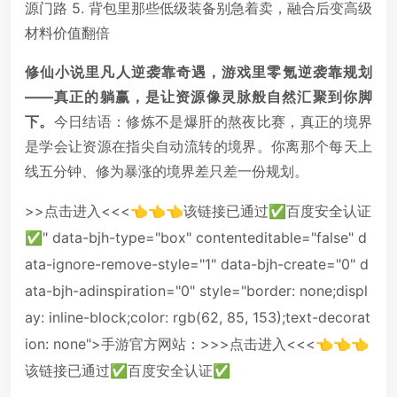
源门路 5. 背包里那些低级装备别急着卖，融合后变高级
材料价值翻倍
修仙小说里凡人逆袭靠奇遇，游戏里零氪逆袭靠规划
——真正的躺赢，是让资源像灵脉般自然汇聚到你脚
下。
今日结语：修炼不是爆肝的熬夜比赛，真正的境界
是学会让资源在指尖自动流转的境界。你离那个每天上
线五分钟、修为暴涨的境界差只差一份规划。
>>点击进入<<<👈👈👈该链接已通过✅百度安全认证
✅" data-bjh-type="box" contenteditable="false" d
ata-ignore-remove-style="1" data-bjh-create="0" d
ata-bjh-adinspiration="0" style="border: none;displ
ay: inline-block;color: rgb(62, 85, 153);text-decorat
ion: none">手游官方网站：>>>点击进入<<<👈👈👈
该链接已通过✅百度安全认证✅