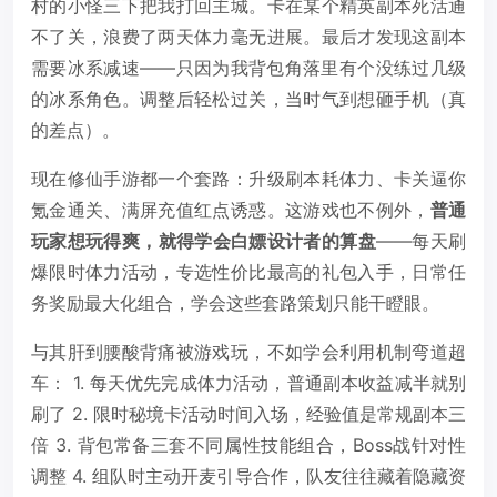
村的小怪三下把我打回主城。卡在某个精英副本死活通
不了关，浪费了两天体力毫无进展。最后才发现这副本
需要冰系减速——只因为我背包角落里有个没练过几级
的冰系角色。调整后轻松过关，当时气到想砸手机（真
的差点）。
现在修仙手游都一个套路：升级刷本耗体力、卡关逼你
氪金通关、满屏充值红点诱惑。这游戏也不例外，
普通
玩家想玩得爽，就得学会白嫖设计者的算盘
——每天刷
爆限时体力活动，专选性价比最高的礼包入手，日常任
务奖励最大化组合，学会这些套路策划只能干瞪眼。
与其肝到腰酸背痛被游戏玩，不如学会利用机制弯道超
车： 1. 每天优先完成体力活动，普通副本收益减半就别
刷了 2. 限时秘境卡活动时间入场，经验值是常规副本三
倍 3. 背包常备三套不同属性技能组合，Boss战针对性
调整 4. 组队时主动开麦引导合作，队友往往藏着隐藏资