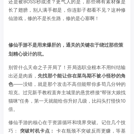
还是被BOSS秒成渣？更气人的是，那些稀有素材像是
长了翅膀，别人满手都是，你连影子都看不见？这种修
仙游戏，修的不是长生路，修的是心塞啊！
修仙手游不是用来爆肝的，通关的关键在于绕过那些策
划精心设计的坑。
别管什么天命之子开局了！开局选职业根本不用纠结输
出还是肉盾，
先找那个能让你在菜鸟期不被小怪秒的角
色
——没错，就是那个攻击不高但能帮你多苟几分钟的
坦克。过完新手教程直奔主城里的悬赏榜接"帮张大娘找
猫咪"任务，第一天就能给你升好几级，比闷头打怪快10
倍。
修仙手游的核心在于资源循环和境界突破。记住几个技
巧：
突破时机卡点：
卡在瓶颈不突破反而更赚，等基