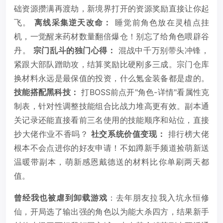
础资源攒满再渡劫，新境界打开的资源奖励直接让你起
飞。
离线采集逆天改命：
睡觉前角色放在灵植点挂
机，一觉醒来药材数量翻倍爆仓！别忘了给角色喂辟谷
丹。
宗门乱斗的独门心得：
混战中千万别带头冲锋，
紧跟大部队蹭助攻，结算奖励比硬刚多三成。宗门仓库
换材料永远是最保值的投资，什么氪金装备都是虚的。
技能搭配黑科技：
打BOSS前点开"角色-详情"看属性克
制表，针对性调整技能组合比战力堆高更有效。副本通
关记录还能直接看前三名使用的技能顺序和站位，直接
抄大佬作业不香吗？
社交系统价值变现：
排行榜大佬
根本不会点进你的好友申请！不如蹲新手频道捡萌新送
温暖带副本，萌新感恩戴德送的材料比你单刷两天都
值。
曾经我也被虐到卸载游戏
：去年朋友拉我入坑永恒修
仙，开局选了输出强的角色以为能大杀四方，结果新手